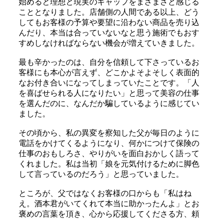
始めると理想と現実のギャップをまざまざと感じる
こととなりました。店舗側の人間である以上、どう
してもお客様の予算や要望に沿わない商品を売り込
んだり、本当は合っていないなと思う施術でもおす
すめしなければならない機会が増えていきました。
最も辛かったのは、自分を信頼して下さっているお
客様にも本心が言えず、どこかよそよそしく表面的
なお付き合いになってしまっていたことです。「人
を喜ばせられる人になりたい」と思って美容の仕事
を選んだのに、なんだか騙しているように感じてい
ました。
その頃から、私の異変を察知した父が毎日のように
電話をかけてくるようになり、何かにつけて保険の
仕事のおもしろさ、やりがいを面白おかしく語って
くれました。私は当初「娘を元気付けるために脚色
して言っているのだろう」と思っていました。
ところが、父ではなくお客様の口からも「私はね
え。酒本君がいてくれて本当に助かったんよ」とお
褒めの言葉を頂き、心から応援してくださる方、頼